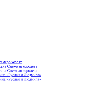
семеро козлят
сена Снежная королева
сена Снежная королева
ина «Руслан и Людмила»
ина «Руслан и Людмила»