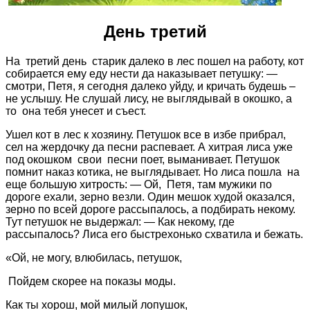
День третий
На третий день старик далеко в лес пошел на работу, кот
собирается ему еду нести да наказывает петушку: —
смотри, Петя, я сегодня далеко уйду, и кричать будешь –
не услышу. Не слушай лису, не выглядывай в окошко, а
то она тебя унесет и съест.
Ушел кот в лес к хозяину. Петушок все в избе прибрал,
сел на жердочку да песни распевает. А хитрая лиса уже
под окошком свои песни поет, выманивает. Петушок
помнит наказ котика, не выглядывает. Но лиса пошла на
еще большую хитрость: — Ой, Петя, там мужики по
дороге ехали, зерно везли. Один мешок худой оказался,
зерно по всей дороге рассыпалось, а подбирать некому.
Тут петушок не выдержал: — Как некому, где
рассыпалось? Лиса его быстрехонько схватила и бежать.
«Ой, не могу, влюбилась, петушок,
Пойдем скорее на показы моды.
Как ты хорош, мой милый лопушок,