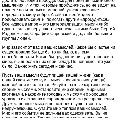
достаточно людей пробудилось для понятия позитивного
мышления. И у тех, которые пробудились, но не видят на
планете позитивных изменений, угасает желание
передавать миру добро. А сейчас необходимо
подбадривать себя и помогать другим «пробудиться».
Все чудеса в мире – это материализация мысли либо
одного сильно верующего человека, какими были Сергий
Радонежский, Серафим Саровский и др., либо большой
группы людей.
Мир зависит от вас и ваших мыслей. Какое бы счастье ни
существовало бы где бы то ни было, вы ему
способствовали. Какие бы трудности ни существовали в
мире, вы внесли в них свой вклад. Но неважно, что уже
было. Важно жить сегодня и сейчас.
Пусть ваши мысли будут пищей вашей жизни (как в
нашей сказочке кот-ум – мысль носил хозяину пищу),
каковой они и являются. Рисуйте разные картины мира
своими мыслями. Установите мир своими мирными
картинами, накормите голодных мыслями о хорошем
урожае в их странах и справедливом его распределении.
Дружественные мысли не позволят существовать
недружелюбию. Окутайте мир теплом ваших мыслей.
Мир и его события не должны вас сдерживать. Вы не
подчиняетесь им. Теперь вы знаете секрет улучшения