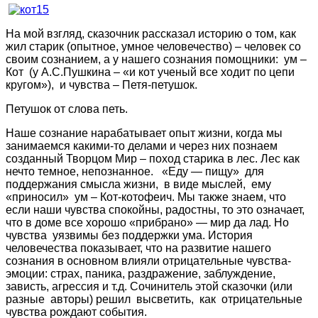
На мой взгляд, сказочник рассказал историю о том, как
жил старик (опытное, умное человечество) – человек со
своим сознанием, а у нашего сознания помощники: ум –
Кот (у А.С.Пушкина – «и кот ученый все ходит по цепи
кругом»), и чувства – Петя-петушок.
Петушок от слова петь.
Наше сознание нарабатывает опыт жизни, когда мы
занимаемся какими-то делами и через них познаем
созданный Творцом Мир – поход старика в лес. Лес как
нечто темное, непознанное. «Еду — пищу» для
поддержания смысла жизни, в виде мыслей, ему
«приносил» ум – Кот-котофеич. Мы также знаем, что
если наши чувства спокойны, радостны, то это означает,
что в доме все хорошо «прибрано» — мир да лад. Но
чувства уязвимы без поддержки ума. История
человечества показывает, что на развитие нашего
сознания в основном влияли отрицательные чувства-
эмоции: страх, паника, раздражение, заблуждение,
зависть, агрессия и т.д. Сочинитель этой сказочки (или
разные авторы) решил высветить, как отрицательные
чувства рождают события.