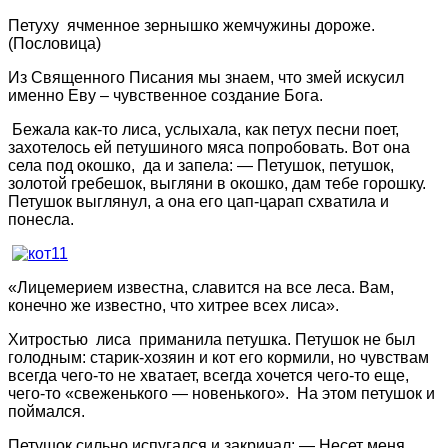
Петуху ячменное зернышко жемчужины дороже.
(Пословица)
Из Священного Писания мы знаем, что змей искусил
именно Еву – чувственное создание Бога.
Бежала как-то лиса, услыхала, как петух песни поет,
захотелось ей петушиного мяса попробовать. Вот она
села под окошко, да и запела: — Петушок, петушок,
золотой гребешок, выгляни в окошко, дам тебе горошку.
Петушок выглянул, а она его цап-царап схватила и
понесла.
«Лицемерием известна, славится на все леса. Вам,
конечно же известно, что хитрее всех лиса».
Хитростью лиса приманила петушка. Петушок не был
голодным: старик-хозяин и кот его кормили, но чувствам
всегда чего-то не хватает, всегда хочется чего-то еще,
чего-то «свеженького — новенького». На этом петушок и
поймался.
Петушок сильно испугался и закричал: — Несет меня