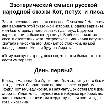
Эзотерический смысл русской
народной сказки Кот, петух и лиса.
Заинтересовала меня эта сказочка. О чем она? Нашлось
два варианта этой сказочной истории. В одном варианте
жил-был старик, у него были кот да петух. В другом
варианте жили-были кот да петух. В обоих вариантах
лиса, в отсутствии кота, хитростью выманивала петушка,
хватала и уносила его. Вариант со стариком, на мой
взгляд, полнее. Его я и буду разбирать.
«Тему важную затрону, показав, что с тем бывает, кто от
лести ум теряет».
День первый
В лесу в маленькой избушке жил-был старик, у него были
кот да петух. Старик рано вставал, в лес на работу
ходил, кот ему еду носил, а Петя-петушок оставался дом
стеречь. Уйдет кот, а петушок все в избушке приберет, пол
чисто подметет, вскочит на жердочку, песни поет и ждет
кота и хозяина.