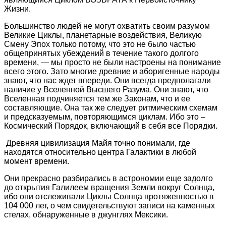
Жизни.
Большинство людей не могут охватить своим разумом
Великие Циклы, планетарные воздействия, Великую
Смену Эпох только потому, что это не было частью
общепринятых убеждений в течение такого долгого
времени, — мы просто не были настроены на понимание
всего этого. Зато многие древние и аборигенные народы
знают, что нас ждет впереди. Они всегда предполагали
наличие у Вселенной Высшего Разума. Они знают, что
Вселенная подчиняется тем же Законам, что и ее
составляющие. Она так же следует ритмическим схемам
и предсказуемым, повторяющимся циклам. Ибо это –
Космический Порядок, включающий в себя все Порядки.
Древняя цивилизация Майя точно понимали, где
находятся относительно центра Галактики в любой
момент времени.
Они прекрасно разбирались в астрономии еще задолго
до открытия Галилеем вращения Земли вокруг Солнца,
ибо они отслеживали Циклы Солнца протяженностью в
104 000 лет, о чем свидетельствуют записи на каменных
стелах, обнаруженные в джунглях Мексики.