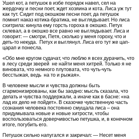
Ушел кот, а петушок в избе порядок навел, сел на
жердочку и песни поет, ждет хозяина и кота. Лиса уж тут
как тут. Сидит под окошком песни поет, да петушок
помнит наказ котика-братика, не выглядывает. Но лиса
схитрила: кинула ему горсть гороха в окошко. Петух
склевал, а в окошко все равно не выглядывает. Лиса и
говорит: — смотри, Петя, сколько у меня гороху, что и
деть-то некуда. Петух и выглянул. Лиса его тут же цап-
царап и понесла.
«Обо мне кругом судачат, что люблю я всех дурачить, что
в лесу среди зверей не найти меня хитрей. Только я не
виновата, что немного плутовата, что чуть-чуть
бесстыжая, ведь на то и рыжая».
В человеке мысли и чувства должны быть
сгармонизированы, как бы заодно: мысль сказала, что
делать и чувства поддержали, а иначе как в басне: «на
лад их дело не пойдет». В сказочке чувственную часть
сознания человека постоянно смущала лиса – она
придумывала новые и новые хитрости, чтобы
воспользоваться доверчивостью петушка, и, в конечном
итоге, погубить его.
Петушок сильно напугался и закричал: — Несет меня