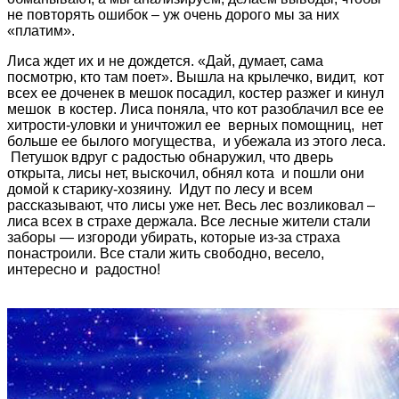
не повторять ошибок – уж очень дорого мы за них
«платим».
Лиса ждет их и не дождется. «Дай, думает, сама
посмотрю, кто там поет». Вышла на крылечко, видит, кот
всех ее доченек в мешок посадил, костер разжег и кинул
мешок в костер. Лиса поняла, что кот разоблачил все ее
хитрости-уловки и уничтожил ее верных помощниц, нет
больше ее былого могущества, и убежала из этого леса.
Петушок вдруг с радостью обнаружил, что дверь
открыта, лисы нет, выскочил, обнял кота и пошли они
домой к старику-хозяину. Идут по лесу и всем
рассказывают, что лисы уже нет. Весь лес возликовал –
лиса всех в страхе держала. Все лесные жители стали
заборы — изгороди убирать, которые из-за страха
понастроили. Все стали жить свободно, весело,
интересно и радостно!