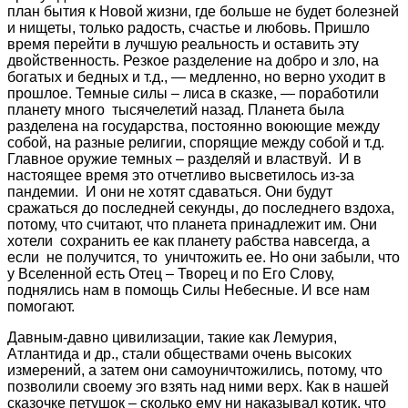
план бытия к Новой жизни, где больше не будет болезней
и нищеты, только радость, счастье и любовь. Пришло
время перейти в лучшую реальность и оставить эту
двойственность. Резкое разделение на добро и зло, на
богатых и бедных и т.д., — медленно, но верно уходит в
прошлое. Темные силы – лиса в сказке, — поработили
планету много тысячелетий назад. Планета была
разделена на государства, постоянно воюющие между
собой, на разные религии, спорящие между собой и т.д.
Главное оружие темных – разделяй и властвуй. И в
настоящее время это отчетливо высветилось из-за
пандемии. И они не хотят сдаваться. Они будут
сражаться до последней секунды, до последнего вздоха,
потому, что считают, что планета принадлежит им. Они
хотели сохранить ее как планету рабства навсегда, а
если не получится, то уничтожить ее. Но они забыли, что
у Вселенной есть Отец – Творец и по Его Слову,
поднялись нам в помощь Силы Небесные. И все нам
помогают.
Давным-давно цивилизации, такие как Лемурия,
Атлантида и др., стали обществами очень высоких
измерений, а затем они самоуничтожились, потому, что
позволили своему эго взять над ними верх. Как в нашей
сказочке петушок – сколько ему ни наказывал котик, что