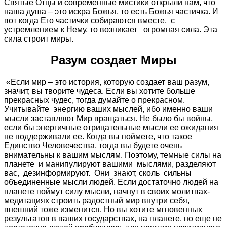
Святые Отцы и современные мистики открыли нам, что
наша душа – это искра Божья, то есть Божья частичка. И
вот когда Его частички собираются вместе, с
устремлением к Нему, то возникает огромная сила. Эта
сила строит миры.
Разум создает Миры
«Если мир – это история, которую создает ваш разум,
значит, вы творите чудеса. Если вы хотите больше
прекрасных чудес, тогда думайте о прекрасном.
Учитывайте энергию ваших мыслей, ибо именно ваши
мысли заставляют Мир вращаться. Не было бы войны,
если бы энергичные отрицательные мысли ее ожидания
не поддерживали ее. Когда вы поймете, что такое
Единство Человечества, тогда вы будете очень
внимательны к вашим мыслям. Поэтому, темные силы на
планете и манипулируют вашими мыслями, разделяют
вас, дезинформируют. Они знают, сколь сильны
объединенные мысли людей. Если достаточно людей на
планете поймут силу мысли, начнут в своих молитвах-
медитациях строить радостный мир внутри себя,
внешний тоже изменится. Но вы хотите мгновенных
результатов в ваших государствах, на планете, но еще не