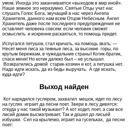
умом. Иногда это заканчивается «выходом в мир иной».
Наше земное эго неразумно. Святые Отцы учат нас
слушать Голос Бога, звучащий в нас через Ангела
Хранителя, данного нам всем Отцом Небесным. Ангел
Хранитель даже после последнего предупреждения не
оставляет человека совсем: если человек сможет
осмыслить и искренне раскаяться, то помощь придет.
Испугался петушок, стал кричать, на помощь звать: —
Несет меня лиса за темные леса, за высокие горы, по
крутым бережкам, в чужедальние страны! Котик-братик,
спаси меня! Но котик далеко был – не услышал.
Возвратились домой старик-хозяин и кот, а петушка нет.
Надо идти искать, да из беды выручать. А где искать,
куда идти?
Выход найден
Кот нарядился гусляром, захватил мешок, идет по лесу
на гуслях играет да песни поет. Звери в лесу дивятся:
откуда у нас такой музыкант? А кот ходит, поет, а сам все
лисий домик высматривает. Так и дошел до лисьей
избушки. Сел на крылечко, играет на гусельках, да песни
поет: