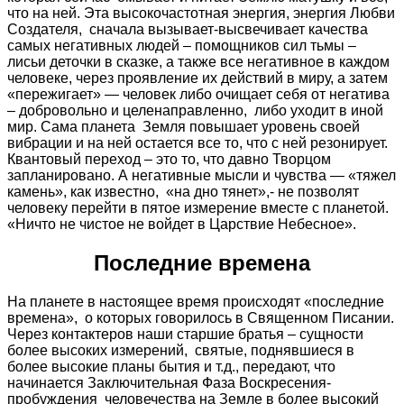
что на ней. Эта высокочастотная энергия, энергия Любви
Создателя, сначала вызывает-высвечивает качества
самых негативных людей – помощников сил тьмы –
лисьи деточки в сказке, а также все негативное в каждом
человеке, через проявление их действий в миру, а затем
«пережигает» — человек либо очищает себя от негатива
– добровольно и целенаправленно, либо уходит в иной
мир. Сама планета Земля повышает уровень своей
вибрации и на ней остается все то, что с ней резонирует.
Квантовый переход – это то, что давно Творцом
запланировано. А негативные мысли и чувства — «тяжел
камень», как известно, «на дно тянет»,- не позволят
человеку перейти в пятое измерение вместе с планетой.
«Ничто не чистое не войдет в Царствие Небесное».
Последние времена
На планете в настоящее время происходят «последние
времена», о которых говорилось в Священном Писании.
Через контактеров наши старшие братья – сущности
более высоких измерений, святые, поднявшиеся в
более высокие планы бытия и т.д., передают, что
начинается Заключительная Фаза Воскресения-
пробуждения человечества на Земле в более высокий