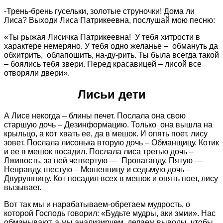
-Трень-брень гусельки, золотые струночки! Дома ли
Лиса? Выходи Лиса Патрикеевна, послушай мою песню:
«Ты рыжая Лисичка Патрикеевна! У тебя хитрости в
характере немеряно. У тебя одно желанье – обмануть да
обхитрить, облапошить, на-ду-рить. Ты была всегда такой
– боялись тебя звери. Перед красавицей – лисой все
отворяли двери».
Лисьи дети
А Лисе некогда – блины печет. Послала она свою
старшую дочь – Дезинформацию. Только она вышла на
крыльцо, а кот хвать ее, да в мешок. И опять поет, лису
зовет. Послала лисонька вторую дочь – Обманщицу. Котик
и ее в мешок посадил. Послала лиса третью дочь –
Лживость, за ней четвертую — Пропаганду, Пятую —
Неправду, шестую – Мошенницу и седьмую дочь –
Двурушницу. Кот посадил всех в мешок и опять поет, лису
вызывает.
Вот так мы и нарабатываем-обретаем мудрость, о
которой Господь говорил: «Будьте мудры, аки змии». Нас
обманывают, а мы анализируем, делаем выводы, чтобы