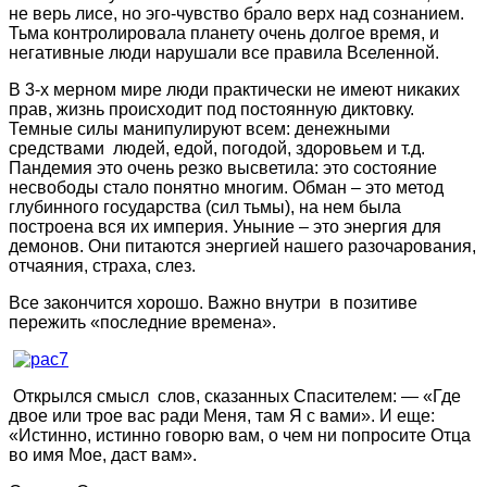
не верь лисе, но эго-чувство брало верх над сознанием.
Тьма контролировала планету очень долгое время, и
негативные люди нарушали все правила Вселенной.
В 3-х мерном мире люди практически не имеют никаких
прав, жизнь происходит под постоянную диктовку.
Темные силы манипулируют всем: денежными
средствами людей, едой, погодой, здоровьем и т.д.
Пандемия это очень резко высветила: это состояние
несвободы стало понятно многим. Обман – это метод
глубинного государства (сил тьмы), на нем была
построена вся их империя. Уныние – это энергия для
демонов. Они питаются энергией нашего разочарования,
отчаяния, страха, слез.
Все закончится хорошо. Важно внутри в позитиве
пережить «последние времена».
Открылся смысл слов, сказанных Спасителем: — «Где
двое или трое вас ради Меня, там Я с вами». И еще:
«Истинно, истинно говорю вам, о чем ни попросите Отца
во имя Мое, даст вам».