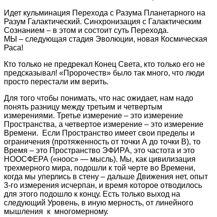
Идет кульминация Перехода с Разума Планетарного на
Разум Галактический. Синхронизация с Галактическим
Сознанием – в этом и состоит суть Перехода.
МЫ – следующая стадия Эволюции, новая Космическая
Раса!
Кто только не предрекал Конец Света, кто только его не
предсказывал! «Пророчеств» было так много, что люди
просто перестали им верить.
Для того чтобы понимать, что нас ожидает, нам надо
понять разницу между третьим и четвертым
измерениями. Третье измерение – это измерение
Пространства, а четвертое измерение – это измерение
Времени. Если Пространство имеет свои пределы и
ограничения (протяженность от точки А до точки В), то
Время – это Пространство ЭФИРА, это частота и это
НООСФЕРА («ноос» — мысль). Мы, как цивилизация
трехмерного мира, подошли к той черте во Времени,
когда мы уперлись в стену – дальше Движения нет, опыт
3-го измерения исчерпан, и время которое отводилось
для этого подошло к концу. Есть только выход на
следующий Уровень, в иную мерность, от линейного
мышления к многомерному.