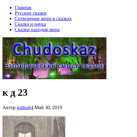
Главная
Русские сказки
Сотворение мира в сказках
Сказка и наука
Сказки народов мира
к д 23
Автор
galina64
Май 30, 2019