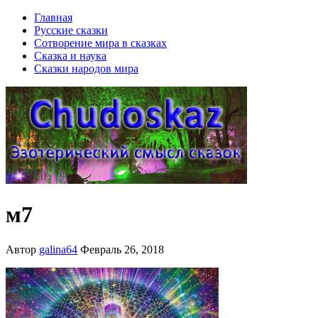
Главная
Русские сказки
Сотворение мира в сказках
Сказка и наука
Сказки народов мира
м7
Автор
galina64
Февраль 26, 2018