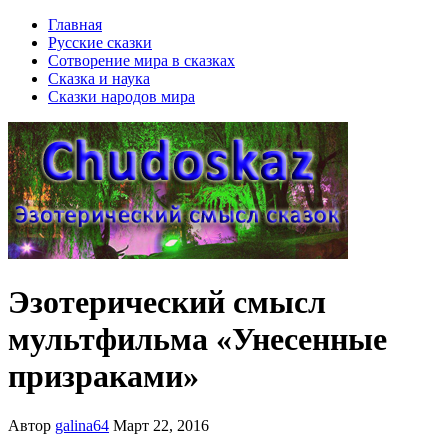
Главная
Русские сказки
Сотворение мира в сказках
Сказка и наука
Сказки народов мира
Эзотерический смысл
мультфильма «Унесенные
призраками»
Автор
galina64
Март 22, 2016