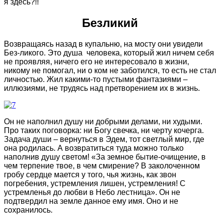
я здесь?!!
Безликий
Возвращаясь назад в купальню, на мосту они увидели
Без-ликого. Это душа человека, который жил ничем себя
не проявляя, ничего его не интересовало в жизни,
никому не помогал, ни о ком не заботился, то есть не стал
личностью. Жил какими-то пустыми фантазиями –
иллюзиями, не трудясь над претворением их в жизнь.
Он не наполнил душу ни добрыми делами, ни худыми.
Про таких поговорка: ни Богу свечка, ни черту кочерга.
Задача души – вернуться в Эдем, тот светлый мир, где
она родилась. А возвратиться туда можно только
наполнив душу светом! «За земное бытие-очищение, в
чем терпение твое, в чем смирение? В заколоченном
гробу сердце мается у того, чья жизнь, как звон
погребения, устремления лишен, устремления! С
устремленья до любви в Небо лестница». Он не
подтвердил на земле данное ему имя. Оно и не
сохранилось.