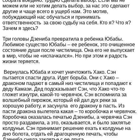
собрать воедино: трудно сделать выбор. Если мы не
можем или не хотим делать выбор, за нас это сделают
другие и чаще всего в ущерб нам. Это мотив,
побуждающий нас обучаться и принимать
ответственность за свою судьбу на себя. Кто я? Что я?
Зачем я здесь?
Три головы Дзениба превратила в ребенка Юбабы.
Любимое существо Юбабы – ее ребенок, это очищенное
состояние души после чистилища. Она его не выпускает
в мир, чтобы не «испачкался». Но при этом и радость
жизни теряется.
Вернулась Юбаба и хочет уничтожить Хако. Сэн
пытается спасти друга. Идет борьба. Они с Хако –
драконом падают в самый низ чистилища и попадают к
деду Камази. Дед подсказывает Сэн, что Хако что-то
гложет изнутри, какой-то червячок. Сэн вспомнила за
волшебный пирожок, который ей дал дух реки за
хорошую работу, и засунула его дракону в пасть. Из
пасти дракона вылетела какая – то коробочка и червячок.
Коробочка оказалась печатью Дзенибы, а червячка Сэн
просто раздавила, а это, оказывается, и было заклятье
колдуньи. Сэн принимает решение ехать к колдунье на
дно болота, отдать ей драгоценную печать, чтобы
Дзениба сняла заклятье с ее друга.