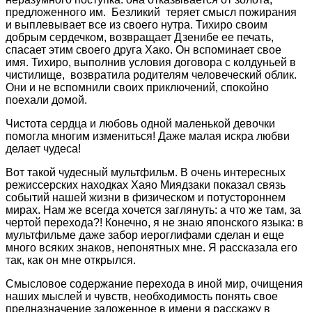
предложенного им. Безликий теряет смысл пожирания
и выплевывает все из своего нутра. Тихиро своим
добрым сердечком, возвращает Дзенибе ее печать,
спасает этим своего друга Хако. Он вспоминает свое
имя. Тихиро, выполнив условия договора с колдуньей в
чистилище, возвратила родителям человеческий облик.
Они и не вспомнили своих приключений, спокойно
поехали домой.
Чистота сердца и любовь одной маленькой девочки
помогла многим измениться! Даже малая искра любви
делает чудеса!
Вот такой чудесный мультфильм. В очень интересных
режиссерских находках Хаяо Миядзаки показал связь
событий нашей жизни в физическом и потустороннем
мирах. Нам же всегда хочется заглянуть: а что же там, за
чертой перехода?! Конечно, я не знаю японского языка: в
мультфильме даже забор иероглифами сделан и еще
много всяких знаков, непонятных мне. Я рассказала его
так, как он мне открылся.
Смысловое содержание перехода в иной мир, очищения
наших мыслей и чувств, необходимость понять свое
предназначение заложенное в имени я расскажу в