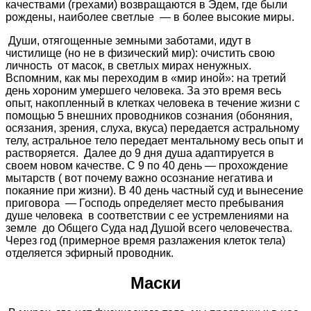
качествами (грехами) возвращаются в Эдем, где были
рождены, наиболее светлые — в более высокие миры.
Души, отягощенные земными заботами, идут в
чистилище (но не в физический мир): очистить свою
личность от масок, в светлых мирах ненужных.
Вспомним, как мы переходим в «мир иной»: на третий
день хороним умершего человека. За это время весь
опыт, накопленный в клетках человека в течение жизни с
помощью 5 внешних проводников сознания (обоняния,
осязания, зрения, слуха, вкуса) передается астральному
телу, астральное тело передает ментальному весь опыт и
растворяется. Далее до 9 дня душа адаптируется в
своем новом качестве. С 9 по 40 день — прохождение
мытарств ( вот почему важно осознание негатива и
покаяние при жизни). В 40 день частный суд и вынесение
приговора — Господь определяет место пребывания
душе человека в соответствии с ее устремлениями на
земле до Общего Суда над Душой всего человечества.
Через год (примерное время разлажения клеток тела)
отделяется эфирный проводник.
Маски