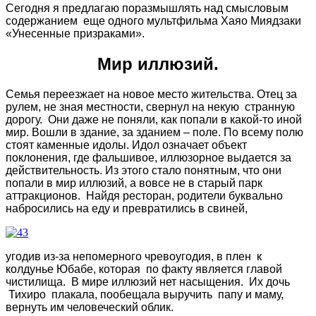
Сегодня я предлагаю поразмышлять над смысловым
содержанием еще одного мультфильма Хаяо Миядзаки
«Унесенные призраками».
Мир иллюзий.
Семья переезжает на новое место жительства. Отец за
рулем, не зная местности, свернул на некую странную
дорогу. Они даже не поняли, как попали в какой-то иной
мир. Вошли в здание, за зданием – поле. По всему полю
стоят каменные идолы. Идол означает объект
поклонения, где фальшивое, иллюзорное выдается за
действительность. Из этого стало понятным, что они
попали в мир иллюзий, а вовсе не в старый парк
аттракционов. Найдя ресторан, родители буквально
набросились на еду и превратились в свиней,
угодив из-за непомерного чревоугодия, в плен к
колдунье Юбабе, которая по факту является главой
чистилища. В мире иллюзий нет насыщения. Их дочь
Тихиро плакала, пообещала выручить папу и маму,
вернуть им человеческий облик.