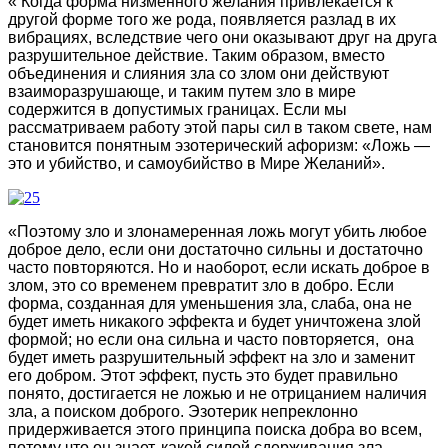
« Когда форма низменного желания привлекается к
другой форме того же рода, появляется разлад в их
вибрациях, вследствие чего они оказывают друг на друга
разрушительное действие. Таким образом, вместо
объединения и слияния зла со злом они действуют
взаиморазрушающе, и таким путем зло в мире
содержится в допустимых границах. Если мы
рассматриваем работу этой пары сил в таком свете, нам
становится понятным эзотерический афоризм: «Ложь —
это и убийство, и самоубийство в Мире Желаний».
«Поэтому зло и злонамеренная ложь могут убить любое
доброе дело, если они достаточно сильны и достаточно
часто повторяются. Но и наоборот, если искать доброе в
злом, это со временем превратит зло в добро. Если
форма, созданная для уменьшения зла, слаба, она не
будет иметь никакого эффекта и будет уничтожена злой
формой; но если она сильна и часто повторяется, она
будет иметь разрушительный эффект на зло и заменит
его добром. Этот эффект, пусть это будет правильно
понято, достигается не ложью и не отрицанием наличия
зла, а поиском доброго. Эзотерик непреклонно
придерживается этого принципа поиска добра во всем,
потому что он знает, какой силой сдерживания зла