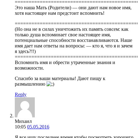
============================================
Это наша Мать (Родители) — они дают нам новое имя,
хотя настоящее нам предстоит вспомнить!
============================================
(Но она не в силах уничтожить их память совсем: как
только душа вспоминает свое настоящее имя,
потенциальные способности восстанавливаются. Наше
имя дает нам ответы на вопросы: — кто я, что я и зачем
я здесь?!!)
============================================
Вспомнить имя и обрести утраченные знания и
возможности.
Спасибо за ваши материалы! Дают пищу к
размышлению
Reply
Михаил
10:05
05.05.2016
Я все ищу последнее время чтобы посмотреть хорошего,