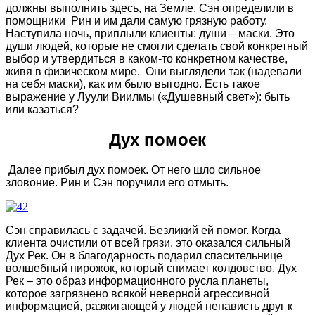
должны выполнить здесь, на Земле. Сэн определили в
помощники Рин и им дали самую грязную работу.
Наступила ночь, приплыли клиенты: души – маски. Это
души людей, которые не смогли сделать свой конкретный
выбор и утвердиться в каком-то конкретном качестве,
живя в физическом мире. Они выглядели так (надевали
на себя маски), как им было выгодно. Есть такое
выражение у Луули Виилмы («Душевный свет»): быть
или казаться?
Дух помоек
Далее прибыл дух помоек. От него шло сильное
зловоние. Рин и Сэн поручили его отмыть.
Сэн справилась с задачей. Безликий ей помог. Когда
клиента очистили от всей грязи, это оказался сильный
Дух Рек. Он в благодарность подарил спасительнице
волшебный пирожок, который снимает колдовство. Дух
Рек – это образ информационного русла планеты,
которое загрязнено всякой неверной агрессивной
информацией, разжигающей у людей ненависть друг к