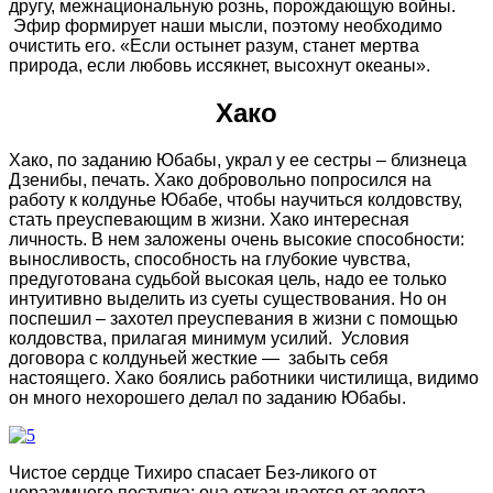
другу, межнациональную рознь, порождающую войны.
Эфир формирует наши мысли, поэтому необходимо
очистить его. «Если остынет разум, станет мертва
природа, если любовь иссякнет, высохнут океаны».
Хако
Хако, по заданию Юбабы, украл у ее сестры – близнеца
Дзенибы, печать. Хако добровольно попросился на
работу к колдунье Юбабе, чтобы научиться колдовству,
стать преуспевающим в жизни. Хако интересная
личность. В нем заложены очень высокие способности:
выносливость, способность на глубокие чувства,
предуготована судьбой высокая цель, надо ее только
интуитивно выделить из суеты существования. Но он
поспешил – захотел преуспевания в жизни с помощью
колдовства, прилагая минимум усилий. Условия
договора с колдуньей жесткие — забыть себя
настоящего. Хако боялись работники чистилища, видимо
он много нехорошего делал по заданию Юбабы.
Чистое сердце Тихиро спасает Без-ликого от
неразумного поступка: она отказывается от золота,