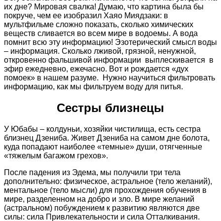
их дне? Мировая свалка! Думаю, что картина была бы
покруче, чем ее изобразил Хаяо Миядзаки: в
мультфильме сложно показать, сколько химических
веществ сливается во всем мире в водоемы. А вода
помнит всю эту информацию! Эзотерический смысл воды
– информация. Сколько лживой, грязной, ненужной,
откровенно фальшивой информации выплескивается в
эфир ежедневно, ежечасно. Вот и рождается «дух
помоек» в нашем разуме. Нужно научиться фильтровать
информацию, как мы фильтруем воду для питья.
Сестры близнецы
У Юбабы – колдуньи, хозяйки чистилища, есть сестра
близнец Дзениба. Живет Дзениба на самом дне болота,
куда попадают наиболее «темные» души, отягченные
«тяжелым багажом грехов».
После падения из Эдема, мы получили три тела
дополнительно: физическое, астральное (тело желаний),
ментальное (тело мысли) для прохождения обучения в
мире, разделенном на добро и зло. В мире желаний
(астральном) побуждением к развитию являются две
силы: сила Привлекательности и сила Отталкивания.