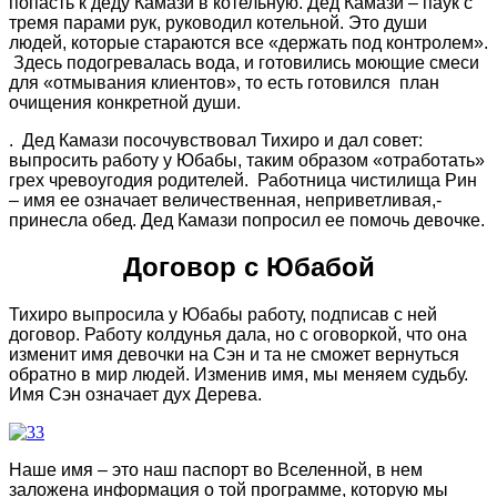
попасть к деду Камази в котельную. Дед Камази – паук с
тремя парами рук, руководил котельной. Это души
людей, которые стараются все «держать под контролем».
Здесь подогревалась вода, и готовились моющие смеси
для «отмывания клиентов», то есть готовился план
очищения конкретной души.
. Дед Камази посочувствовал Тихиро и дал совет:
выпросить работу у Юбабы, таким образом «отработать»
грех чревоугодия родителей. Работница чистилища Рин
– имя ее означает величественная, неприветливая,-
принесла обед. Дед Камази попросил ее помочь девочке.
Договор с Юбабой
Тихиро выпросила у Юбабы работу, подписав с ней
договор. Работу колдунья дала, но с оговоркой, что она
изменит имя девочки на Сэн и та не сможет вернуться
обратно в мир людей. Изменив имя, мы меняем судьбу.
Имя Сэн означает дух Дерева.
Наше имя – это наш паспорт во Вселенной, в нем
заложена информация о той программе, которую мы