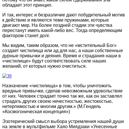
обладает этот принцип.
И так, интерес и безразличие дают побудительный мотив
к действию и являются теми пружинами, которые
двигают мир. На более поздней стадии эти чувства
перестанут иметь какой-либо вес. Тогда определяющим
фактором станет долг.
Мы видим, таким образом, что не «мстительный Бог»
создает чистилища или ад для нас, а наши собственные
дурные привычки и деяния. Время и страдания наши в
«чистилище» будут соответствовать силе наших
желаний, от которых нужно очиститься.
Назначение «чистилища» в том, чтобы уничтожить
вредные привычки, сделав невозможным удовольствие
от них. Человек страдает точно так же, как он заставлял
страдать других своею нечестностью, жестокостью,
нетерпимостью и многим другим.» (М.Гендель
«Космогоническая концепция»)
Эзотерический смысл выбора устремления нашей души
на земле в мультфильме Хаяо Миядзаки «Унесенные