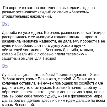
По дороге из вагона постепенно выходили люди на
разных остановках: каждый со своим «багажом»
отрицательных накоплений.
Дзениба их уже ждала. Ее очень развеселило, как Тихиро
расправилась с ее «могучим колдовством» — просто
раздавила червячка жадности, не дала ему прорасти в ее
душе и освободила от него душу Хако и других
обитателей чистилища. Всю ночь Дзениба, малыш,
комар и Безликий с любовью плели тесемочку –
защитный омулет для Тихиро!
Лучшая защита – это любовь! Прилетел дракон – Хако.
Забрал всех, кроме Безликого, с собой. А Безликого
колдунья оставила, ей нужен помощник по хозяйству. Он
рад, что кому-то стал нужен. Безликий начнет свой путь
обретения своего настоящего имени с самого дна, но он
сам выбрал себе такую судьбу, живя в физическом мире.
Да, выбор мы делаем здесь и с ним идем дальше по всем
мирам Вселенной.