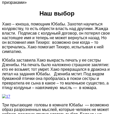
призраками»
Наш выбор
Хако – юноша, помощник Юбабы. Захотел научиться
колдовству, то есть обрести власть над другими. Жажда
власти. Подписав с колдуньей договор, он потерял свое
настоящее имя и теперь не может вернуться назад. Но
он вспомнил имя Тихиро: возможно они когда – то
встречались. Хако помогает Тихиро, испытывая к ней
симпатию.
Юбаба заставила Хако выкрасть печать у ее сестры
Дзенибы. На печать было наложено страшное заклятие:
кто ее возьмет, тот умрет. Хако превращался в дракона и
летал на задания Юбабы. Дзениба мстит. Под видом
бумажной птички она пробралась в покои сестры и
превратила ее сына в какое – то маленькое существо, а
птицу колдуньи – навязчивую мысль — в комара.
Три прыгающие головы в комнате Юбабы — возможно
образ разрозненных мыслей, которые человек не может