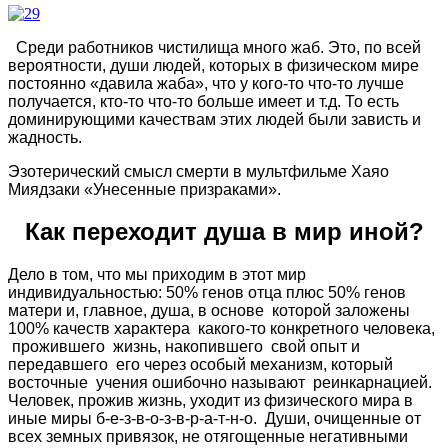
Среди работников чистилища много жаб. Это, по всей
вероятности, души людей, которых в физическом мире
постоянно «давила жаба», что у кого-то что-то лучше
получается, кто-то что-то больше имеет и т.д. То есть
доминирующими качествам этих людей были зависть и
жадность.
Эзотерический смысл смерти в мультфильме Хаяо
Миядзаки «Унесенные призраками».
Как переходит душа в мир иной?
Дело в том, что мы приходим в этот мир
индивидуальностью: 50% генов отца плюс 50% генов
матери и, главное, душа, в основе которой заложены
100% качеств характера какого-то конкретного человека,
прожившего жизнь, накопившего свой опыт и
передавшего его через особый механизм, который
восточные учения ошибочно называют реинкарнацией.
Человек, прожив жизнь, уходит из физического мира в
иные миры б-е-з-в-о-з-в-р-а-т-н-о. Души, очищенные от
всех земных привязок, не отягощенные негативными