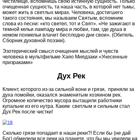
чистилище, вспомнишь свою истинную сущность. Только
очищенная сущность, та наша часть, в которой нет тьмы,
может жить в светлых мирах. Человека, достигшего
такого состояния, мы называем Святым, вспомним
слова из песни: «кто светел, тот и Свят». «Не зажигают в
темной кельи лампаду мира и любви, там, где душа в
немом похмельи влачит бесплодно дни свои». (Обитель.
Сборник духовной поэзии).
Эзотерический смысл очищения мыслей и чувств
человека в мультфильме Хаяо Миядзаки «Унесенные
призраками»
Дух Рек
Клиент, которого из-за сильной вони и грязи, приняли за
духа помойки, оказался знаменитым хозяином рек.
Огромное количество мусора вытащили работники
купальни из его нутра. Каким светлым и сильным стал
Дух Рек после чистки!
Сколько грязи попадает в наши реки?! Если бы (не дай
Бог) обмелели все реки на планете, что бы мы увидели на