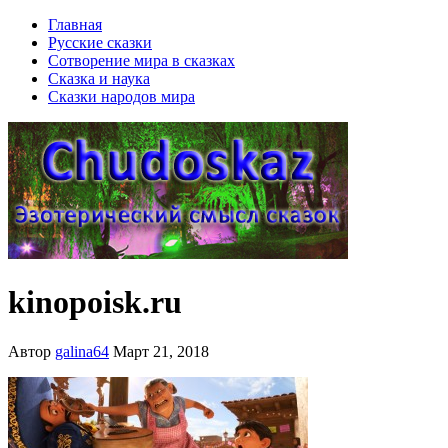
Главная
Русские сказки
Сотворение мира в сказках
Сказка и наука
Сказки народов мира
kinopoisk.ru
Автор
galina64
Март 21, 2018