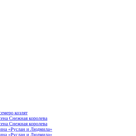
семеро козлят
сена Снежная королева
сена Снежная королева
ина «Руслан и Людмила»
ина «Руслан и Людмила»