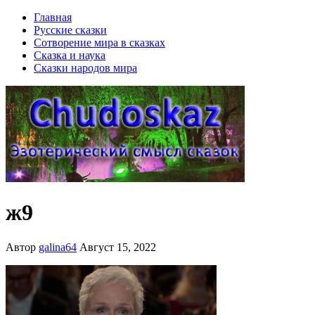
Главная
Русские сказки
Сотворение мира в сказках
Сказка и наука
Сказки народов мира
ж9
Автор
galina64
Август 15, 2022