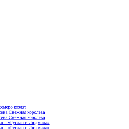
семеро козлят
сена Снежная королева
сена Снежная королева
ина «Руслан и Людмила»
ина «Руслан и Людмила»