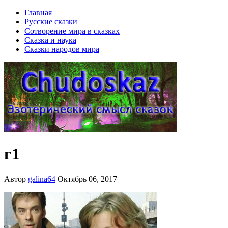
Главная
Русские сказки
Сотворение мира в сказках
Сказка и наука
Сказки народов мира
г1
Автор
galina64
Октябрь 06, 2017