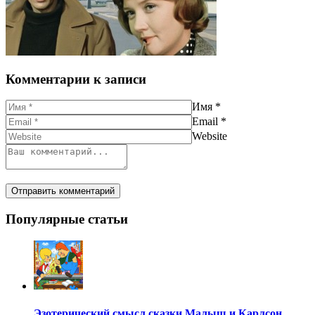
Комментарии к записи
Имя
*
Email
*
Website
Популярные статьи
Эзотерический смысл сказки Малыш и Карлсон