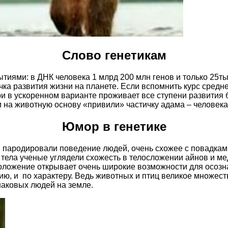
Слово генетикам
ытиями: в ДНК человека 1 млрд 200 млн генов и только 25т
а развития жизни на планете. Если вспомнить курс средней
ри в ускоренном варианте проживает все ступени развития
 на животную основу «привили» частичку адама – человека
Юмор в генетике
 пародировали поведение людей, очень схожее с повадками
тела ученые углядели схожесть в телосложении айнов и мед
дположение открывает очень широкие возможности для осоз
ию, и по характеру. Ведь животных и птиц великое множест
инаковых людей на земле.