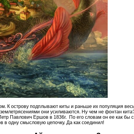
м. К острову подплывают киты и раньше их популяция весь
землетрясениями они усиливаются. Ну чем не фонтан кита? И
 Петр Павлович Ершов в 1836г. По его словам он ее как бы 
в в одну смысловую цепочку. Да как соединил!