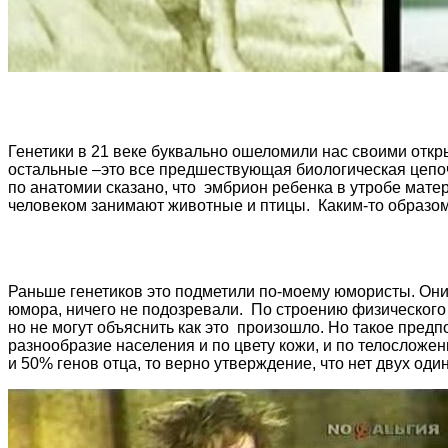
Генетики в 21 веке буквально ошеломили нас своими откр
остальные –это все предшествующая биологическая цепочк
по анатомии сказано, что эмбрион ребенка в утробе мате
человеком занимают животные и птицы. Каким-то образом
Раньше генетиков это подметили по-моему юмористы. Они
юмора, ничего не подозревали. По строению физического 
но не могут объяснить как это произошло. Но такое пре
разнообразие населения и по цвету кожи, и по телосложен
и 50% генов отца, то верно утверждение, что нет двух од