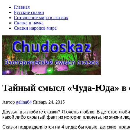
Главная
Русские сказки
Сотворение мира в сказках
Сказка и наука
Сказки народов мира
Тайный смысл «Чуда-Юда» в с
Автор
galina64
Январь 24, 2015
Друзья, вы любите сказки? Я очень люблю. В детстве любил
какой либо скрытый факт из истории планеты, из жизни лю
Сказки подразделяются на 4 вида: бытовые, детские, нра