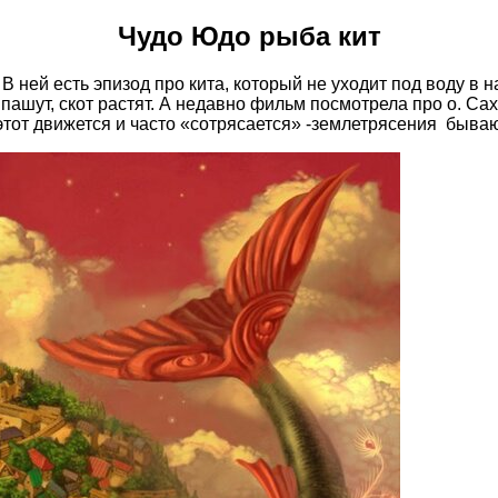
Чудо Юдо рыба кит
 ней есть эпизод про кита, который не уходит под воду в н
 пашут, скот растят. А недавно фильм посмотрела про о. Сах
этот движется и часто «сотрясается» -землетрясения бывают