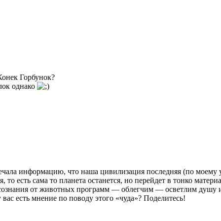
Конек Горбунок?
ялок однако
тречала информацию, что наша цивилизация последняя (по моему 
 то есть сама то планета останется, но перейдет в тонко матери
сознания от животных программ — облегчим — осветлим душу и 
вас есть мнение по поводу этого «чуда»? Поделитесь!