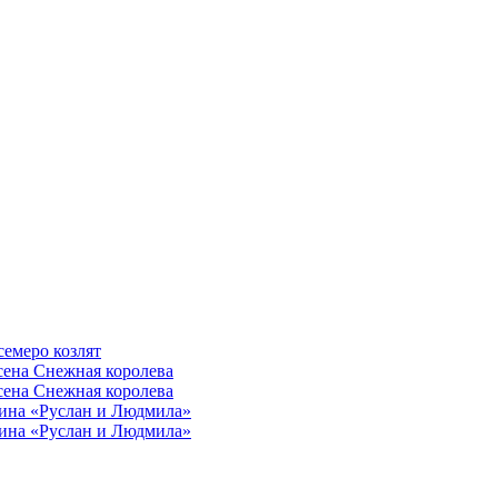
семеро козлят
сена Снежная королева
сена Снежная королева
ина «Руслан и Людмила»
ина «Руслан и Людмила»