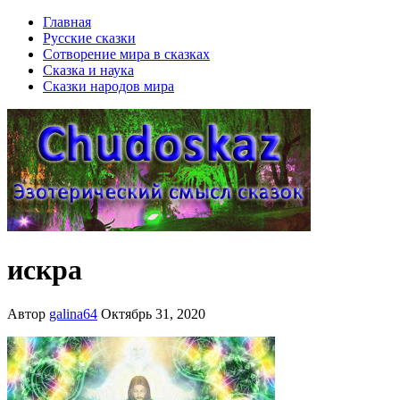
Главная
Русские сказки
Сотворение мира в сказках
Сказка и наука
Сказки народов мира
искра
Автор
galina64
Октябрь 31, 2020