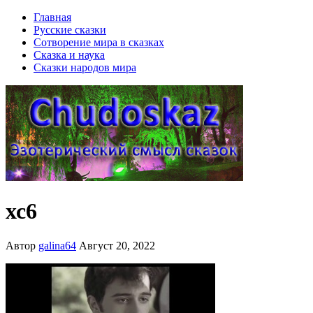
Главная
Русские сказки
Сотворение мира в сказках
Сказка и наука
Сказки народов мира
хс6
Автор
galina64
Август 20, 2022