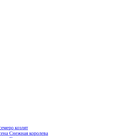
семеро козлят
сена Снежная королева