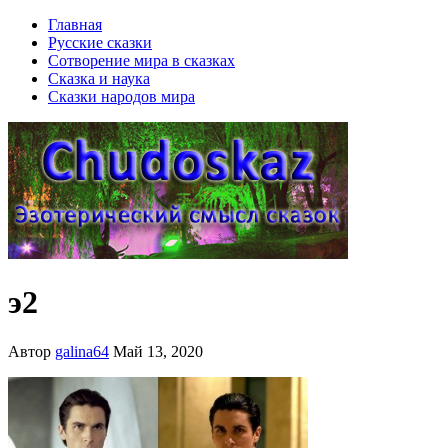
Главная
Русские сказки
Сотворение мира в сказках
Сказка и наука
Сказки народов мира
э2
Автор
galina64
Май 13, 2020